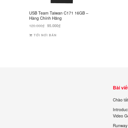
USB Team Taiwan C171 16GB –
Hàng Chính Hãng
Giá
Giá
120.000
₫
95.000
₫
gốc
hiện
TỚI NƠI BÁN
là:
tại
120.000₫.
là:
95.000₫.
Bài viế
Chào tất
Introduc
Video G
Runway 