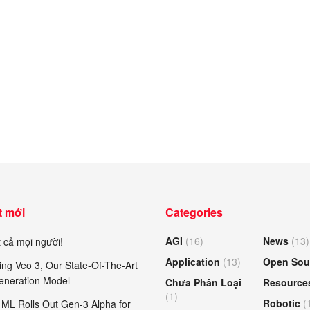
t mới
Categories
AGI
(16)
News
(13)
 cả mọi người!
Application
(13)
Open Sou
ing Veo 3, Our State-Of-The-Art
eneration Model
Chưa Phân Loại
Resource
(1)
Robotic
(
ML Rolls Out Gen-3 Alpha for