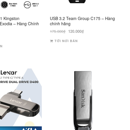
1 Kingston
USB 3.2 Team Group C175 – Hàng
 Exodia – Hàng Chính
chính hãng
Giá
Giá
175.000
₫
120.000
₫
gốc
hiện
TỚI NƠI BÁN
là:
tại
ÁN
175.000₫.
là:
120.000₫.