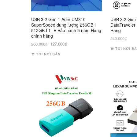
USB 3.2 Gen 1 Acer UM310
USB 3.2 Gen 
SuperSpeed dung lượng 256GB I
DataTraveler
512GB I 1TB Bảo hành 5 năm Hàng
Hãng
chính hãng
240.000
₫
Giá
Giá
200.000
₫
127.000
₫
TỚI NƠI B
gốc
hiện
TỚI NƠI BÁN
là:
tại
200.000₫.
là:
127.000₫.