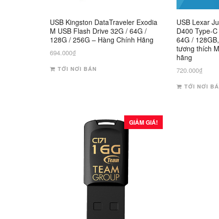
USB Kingston DataTraveler Exodia
USB Lexar Ju
M USB Flash Drive 32G / 64G /
D400 Type-C 
128G / 256G – Hàng Chính Hãng
64G / 128GB,
tương thích 
694.000
₫
hãng
TỚI NƠI BÁN
720.000
₫
TỚI NƠI B
GIẢM GIÁ!