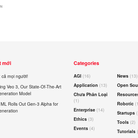
ÁN
t mới
Categories
AGI
(16)
News
(13)
 cả mọi người!
Application
(13)
Open Sou
ing Veo 3, Our State-Of-The-Art
eneration Model
Chưa Phân Loại
Resource
(1)
Robotic
(
ML Rolls Out Gen-3 Alpha for
Enterprise
(14)
eneration
Startups
(
Ethics
(3)
Tools
(2)
Events
(4)
Tutorials
(