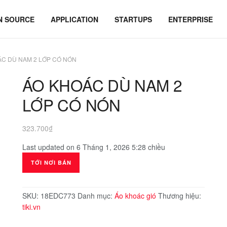
N SOURCE
APPLICATION
STARTUPS
ENTERPRISE
C DÙ NAM 2 LỚP CÓ NÓN
ÁO KHOÁC DÙ NAM 2
LỚP CÓ NÓN
323.700
₫
Last updated on 6 Tháng 1, 2026 5:28 chiều
TỚI NƠI BÁN
SKU:
18EDC773
Danh mục:
Áo khoác gió
Thương hiệu:
tiki.vn