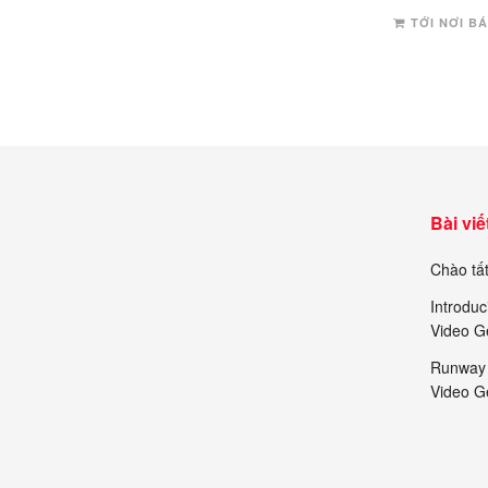
hạng
3
TỚI NƠI B
5 sao
Bài viế
Chào tất
Introduc
Video G
Runway 
Video G