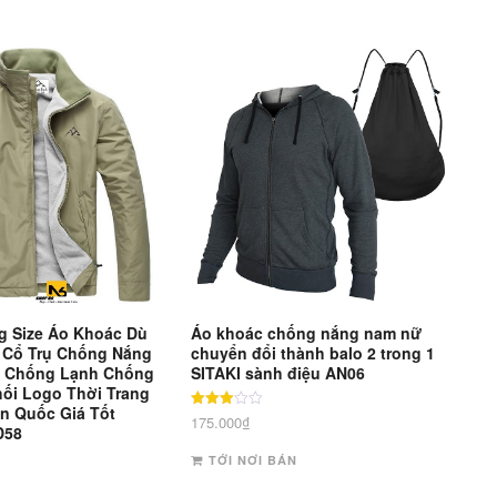
g Size Áo Khoác Dù
Áo khoác chống nắng nam nữ
 Cổ Trụ Chống Nắng
chuyển đổi thành balo 2 trong 1
 Chống Lạnh Chống
SITAKI sành điệu AN06
hối Logo Thời Trang
n Quốc Giá Tốt
Được
175.000
₫
D58
xếp
hạng
3
TỚI NƠI BÁN
5 sao