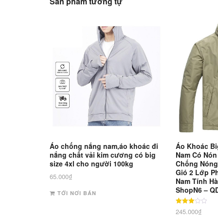
Sản phẩm tương tự
Áo chống nắng nam,áo khoác đi
Áo Khoác Bi
nắng chất vải kim cương có big
Nam Có Nón
size 4xl cho người 100kg
Chống Nóng
Gió 2 Lớp P
65.000
₫
Nam Tính Hà
ShopN6 – Q
TỚI NƠI BÁN
Được
245.000
₫
xếp