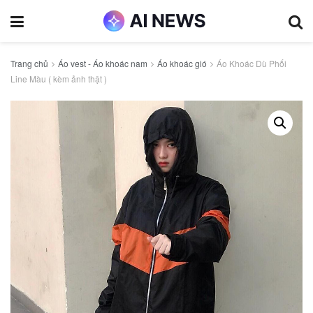
Trang chủ
Áo vest - Áo khoác nam
Áo khoác gió
Áo Khoác Dù Phối
Line Màu ( kèm ảnh thật )