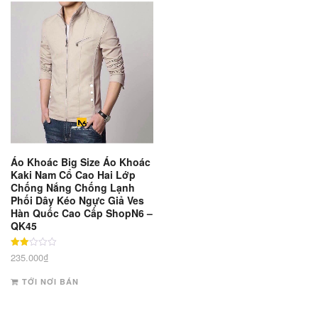
Áo Khoác Big Size Áo Khoác
Kaki Nam Cổ Cao Hai Lớp
Chống Nắng Chống Lạnh
Phối Dây Kéo Ngực Giả Ves
Hàn Quốc Cao Cấp ShopN6 –
QK45
Được
235.000
₫
xếp
hạng
2
TỚI NƠI BÁN
5
sao