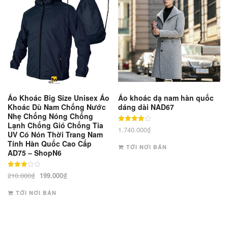
Áo Khoác Big Size Unisex Áo
Áo khoác dạ nam hàn quốc
Khoác Dù Nam Chống Nước
dáng dài NAD67
Nhẹ Chống Nóng Chống
Lạnh Chống Gió Chống Tia
Được xếp
1.740.000
₫
UV Có Nón Thời Trang Nam
hạng
4
Tính Hàn Quốc Cao Cấp
5 sao
TỚI NƠI BÁN
AD75 – ShopN6
Được
Giá
Giá
210.000
₫
199.000
₫
xếp
gốc
hiện
hạng
3
TỚI NƠI BÁN
là:
tại
5 sao
210.000₫.
là:
199.000₫.