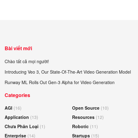
Bài viết mới
Chào tất cả mọi người!
Introducing Veo 3, Our State-Of-The-Art Video Generation Model
Runway ML Rolls Out Gen-3 Alpha for Video Generation
Categories
AGI
(16)
Open Source
(10)
Application
(13)
Resources
(12)
Chưa Phân Loại
(1)
Robotic
(11)
Enterprise
(14)
Startups
(15)