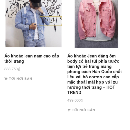
Áo khoác jean nam cao cấp
Áo khoác Jean dáng ôm
thời trang
body có hai túi phía trước
tiện lợi trẻ trung mang
388.750
₫
phong cách Hàn Quốc chất
liệu vải bò cotton cao cấp
TỚI NƠI BÁN
mặc thoải mái hợp với xu
hướng thời trang – HOT
TREND
499.000
₫
TỚI NƠI BÁN