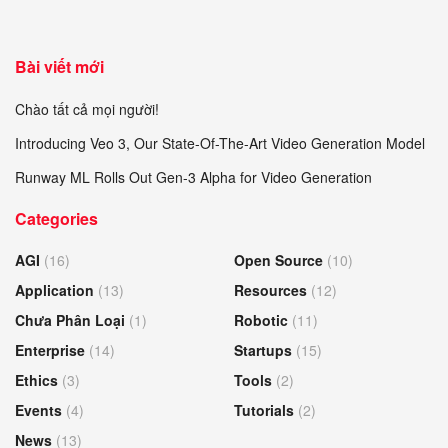
Bài viết mới
Chào tất cả mọi người!
Introducing Veo 3, Our State-Of-The-Art Video Generation Model
Runway ML Rolls Out Gen-3 Alpha for Video Generation
Categories
AGI
(16)
Open Source
(10)
Application
(13)
Resources
(12)
Chưa Phân Loại
(1)
Robotic
(11)
Enterprise
(14)
Startups
(15)
Ethics
(3)
Tools
(2)
Events
(4)
Tutorials
(2)
News
(13)