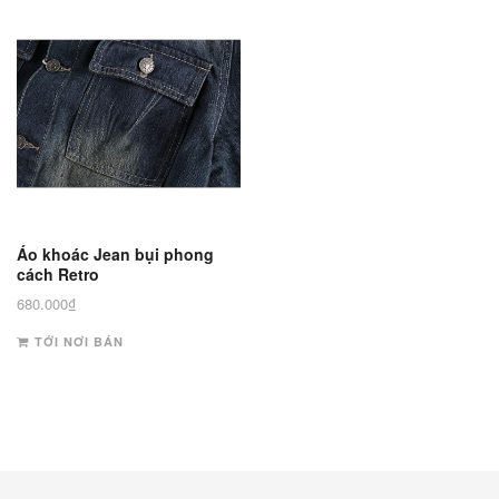
Áo khoác Jean bụi phong
cách Retro
680.000
₫
TỚI NƠI BÁN