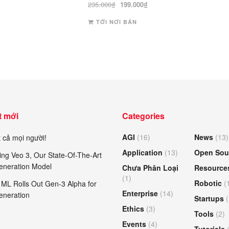
Được
Giá
Giá
235.000
₫
199.000
₫
000₫.
là:
xếp
gốc
hiện
hạng
149.000₫.
3
TỚI NƠI BÁN
là:
tại
5 sao
235.000₫.
là:
199.000₫.
t mới
Categories
AGI
(16)
News
(13)
 cả mọi người!
Application
(13)
Open Sou
ing Veo 3, Our State-Of-The-Art
eneration Model
Chưa Phân Loại
Resource
(1)
Robotic
(
ML Rolls Out Gen-3 Alpha for
Enterprise
(14)
eneration
Startups
(
Ethics
(3)
Tools
(2)
Events
(4)
Tutorials
(