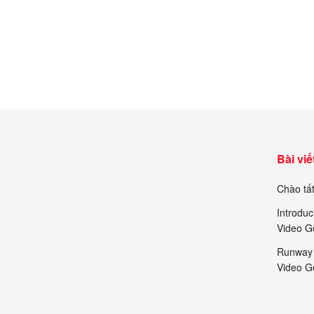
199.000₫.
238.
Bài viế
Chào tất
Introduc
Video G
Runway 
Video G