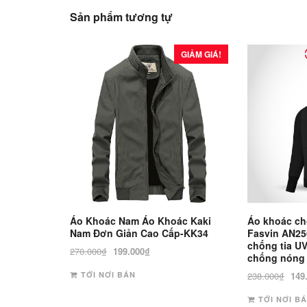
Sản phẩm tương tự
GIẢM GIÁ!
Áo Khoác Nam Áo Khoác Kaki
Áo khoác c
Nam Đơn Giản Cao Cấp-KK34
Fasvin AN25
chống tia UV
Giá
Giá
270.000
₫
199.000
₫
chống nóng 
gốc
hiện
Giá
TỚI NƠI BÁN
238.000
₫
149
là:
tại
gốc
270.000₫.
là:
TỚI NƠI B
là: