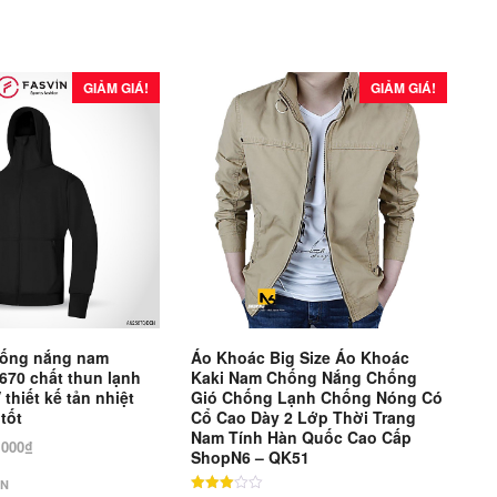
GIẢM GIÁ!
GIẢM GIÁ!
hống nắng nam
Áo Khoác Big Size Áo Khoác
670 chất thun lạnh
Kaki Nam Chống Nắng Chống
 thiết kế tản nhiệt
Gió Chống Lạnh Chống Nóng Có
tốt
Cổ Cao Dày 2 Lớp Thời Trang
Nam Tính Hàn Quốc Cao Cấp
Giá
.000
₫
ShopN6 – QK51
hiện
ÁN
tại