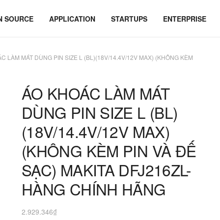
N SOURCE
APPLICATION
STARTUPS
ENTERPRISE
C LÀM MÁT DÙNG PIN SIZE L (BL)(18V/14.4V/12V MAX) (KHÔNG KÈM
ÁO KHOÁC LÀM MÁT
DÙNG PIN SIZE L (BL)
(18V/14.4V/12V MAX)
(KHÔNG KÈM PIN VÀ ĐẾ
SẠC) MAKITA DFJ216ZL-
HÀNG CHÍNH HÃNG
2.929.346
₫