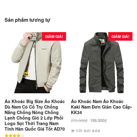
Sản phẩm tương tự
GIẢM GIÁ!
GIẢM GIÁ!
Áo Khoác Big Size Áo Khoác
Áo Khoác Nam Áo Khoác
Dù Nam Có Cổ Trụ Chống
Kaki Nam Đơn Giản Cao Cấp-
Nắng Chống Nóng Chống
KK34
Lạnh Chống Gió 2 Lớp Phối
Giá
Giá
270.000
₫
199.000
₫
Logo Sọt Thời Trang Nam
gốc
hiện
Tính Hàn Quốc Giá Tốt AD70
TỚI NƠI BÁN
là:
tại