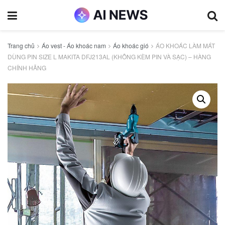
Trang chủ
Áo vest - Áo khoác nam
Áo khoác gió
ÁO KHOÁC LÀM MÁT
DÙNG PIN SIZE L MAKITA DFJ213AL (KHÔNG KÈM PIN VÀ SẠC) – HÀNG
CHÍNH HÃNG