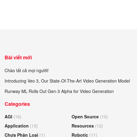
Bài viết mới
Chào tất cả mọi người!
Introducing Veo 3, Our State-Of-The-Art Video Generation Model
Runway ML Rolls Out Gen-3 Alpha for Video Generation
Categories
AGI
(16)
Open Source
(10)
Application
(13)
Resources
(12)
Chưa Phân Loại
(1)
Robotic
(11)