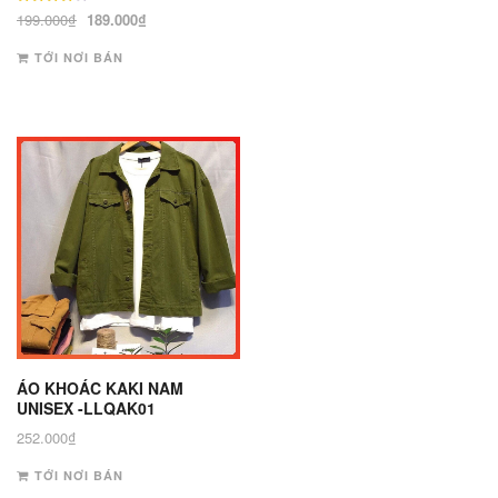
270.000₫.
là:
Được xếp
Giá
Giá
199.000
₫
189.000
₫
hạng
199.000₫.
gốc
hiện
4
5 sao
TỚI NƠI BÁN
là:
tại
199.000₫.
là:
189.000₫.
ÁO KHOÁC KAKI NAM
UNISEX -LLQAK01
252.000
₫
TỚI NƠI BÁN