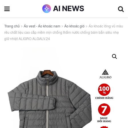
Trang chủ
Áo vest - Áo khoác nam
Áo khoác gió
Áo khoác lông vũ màu
rêu chất liệu cao cấp mềm mịn chống thấm nước chống bám bẩn siêu nhẹ
giữ nhiệt ALIGRO ALGALV.24