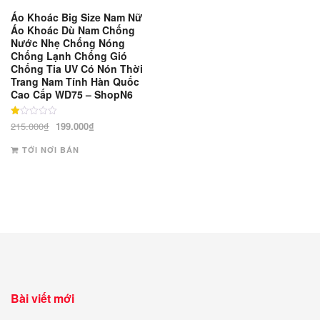
Áo Khoác Big Size Nam Nữ
Áo Khoác Dù Nam Chống
Nước Nhẹ Chống Nóng
Chống Lạnh Chống Gió
Chống Tia UV Có Nón Thời
Trang Nam Tính Hàn Quốc
Cao Cấp WD75 – ShopN6
Được
Giá
Giá
215.000
₫
199.000
₫
xếp
gốc
hiện
hạng
1
TỚI NƠI BÁN
là:
tại
5
sao
215.000₫.
là:
199.000₫.
Bài viết mới