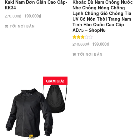
Kaki Nam Đơn Giản Cao Cấp-
Khoác Dù Nam Chống Nước
KK34
Nhẹ Chống Nóng Chống
Lạnh Chống Gió Chống Tia
Giá
Giá
270.000
₫
199.000
₫
UV Có Nón Thời Trang Nam
gốc
hiện
Tính Hàn Quốc Cao Cấp
TỚI NƠI BÁN
là:
tại
AD75 – ShopN6
270.000₫.
là:
199.000₫.
Được
Giá
Giá
210.000
₫
199.000
₫
xếp
gốc
hiện
hạng
3
TỚI NƠI BÁN
là:
tại
5 sao
210.000₫.
là:
199.000₫.
GIẢM GIÁ!