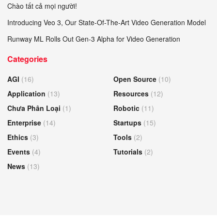
Chào tất cả mọi người!
Introducing Veo 3, Our State-Of-The-Art Video Generation Model
Runway ML Rolls Out Gen-3 Alpha for Video Generation
Categories
AGI
(16)
Open Source
(10)
Application
(13)
Resources
(12)
Chưa Phân Loại
(1)
Robotic
(11)
Enterprise
(14)
Startups
(15)
Ethics
(3)
Tools
(2)
Events
(4)
Tutorials
(2)
News
(13)