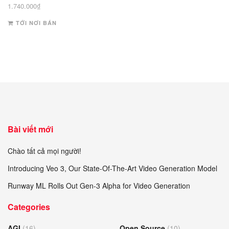
Được xếp
1.740.000
₫
hạng
4
5 sao
TỚI NƠI BÁN
Bài viết mới
Chào tất cả mọi người!
Introducing Veo 3, Our State-Of-The-Art Video Generation Model
Runway ML Rolls Out Gen-3 Alpha for Video Generation
Categories
AGI
(16)
Open Source
(10)