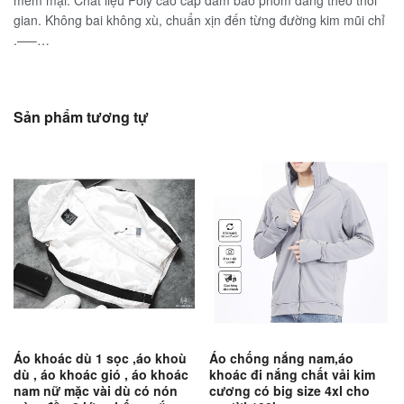
mềm mại. Chất liệu Poly cao cấp đảm bảo phom dáng theo thời
gian. Không bai không xù, chuẩn xịn đến từng đường kim mũi chỉ
.—–…
Sản phẩm tương tự
Áo khoác dù 1 sọc ,áo khoù
Áo chống nắng nam,áo
dù , áo khoác gió , áo khoác
khoác đi nắng chất vải kim
nam nữ mặc vài dù có nón
cương có big size 4xl cho