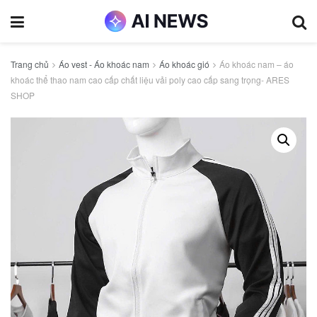
Trang chủ
Áo vest - Áo khoác nam
Áo khoác gió
Áo khoác nam – áo
khoác thể thao nam cao cấp chất liệu vải poly cao cấp sang trọng- ARES
SHOP