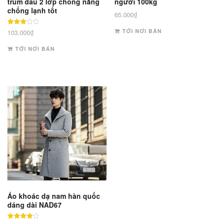
trùm đầu 2 lớp chống nắng
người 100kg
chống lạnh tốt
65.000
₫
Được
TỚI NƠI BÁN
103.000
₫
xếp
hạng
3
TỚI NƠI BÁN
5 sao
Áo khoác dạ nam hàn quốc
dáng dài NAD67