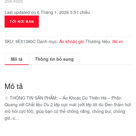
256.450
₫
Last updated on 6 Tháng 1, 2026 5:51 chiều
TỚI NƠI BÁN
SKU:
9E51380C
Danh mục:
Áo khoác gió
Thương hiệu:
tiki.vn
Mô tả
Thông tin bổ sung
Mô tả
☆ THÔNG TIN SẢN PHẨM: – Áo Khoác Dù Thiên Hà – Phản
Quang với Chất liệu Dù 2 lớp cực mát (với lớp lót dù Đen thấm hút
mồ hôi cực tốt); giúp bạn có thể chống nắng, chống bụi, chống
gió, c…