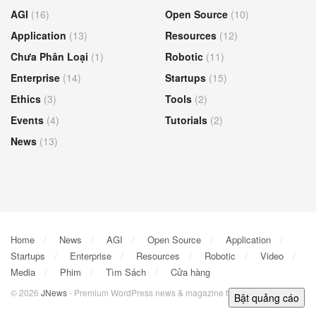
AGI
(16)
Open Source
(10)
Application
(13)
Resources
(12)
Chưa Phân Loại
(1)
Robotic
(11)
Enterprise
(14)
Startups
(15)
Ethics
(3)
Tools
(2)
Events
(4)
Tutorials
(2)
News
(13)
Home
News
AGI
Open Source
Application
Startups
Enterprise
Resources
Robotic
Video
Media
Phim
Tìm Sách
Cửa hàng
© 2026
JNews
- Premium WordPress news & magazine theme by
Jegtheme
.
Bật quảng cáo