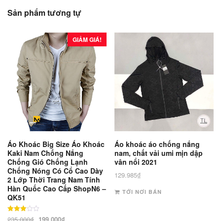
Sản phẩm tương tự
GIẢM GIÁ!
Áo Khoác Big Size Áo Khoác
Áo khoác áo chống nắng
Kaki Nam Chống Nắng
nam, chất vải umi mịn dập
Chống Gió Chống Lạnh
vân nổi 2021
Chống Nóng Có Cổ Cao Dày
129.985
₫
2 Lớp Thời Trang Nam Tính
Hàn Quốc Cao Cấp ShopN6 –
TỚI NƠI BÁN
QK51
Được
Giá
Giá
235.000
₫
199.000
₫