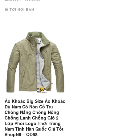
xếp
gốc
hiện
hạng
3
TỚI NƠI BÁN
là:
tại
5 sao
235.000₫.
là:
199.000₫.
Áo Khoác Big Size Áo Khoác
Dù Nam Có Nón Cổ Trụ
Chống Nắng Chống Nóng
Chống Lạnh Chống Gió 2
Lớp Phối Logo Thời Trang
Nam Tính Hàn Quốc Giá Tốt
ShopN6 – QD58