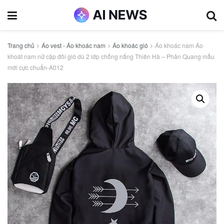
Trang chủ
Áo vest - Áo khoác nam
Áo khoác gió
Áo khoác nam Áo
khoát nam nữ cặp đôi gió dù 2 lớp chống nắng Thiên Hà – Phản Quang mẫu
mới cực chuẩn-A012