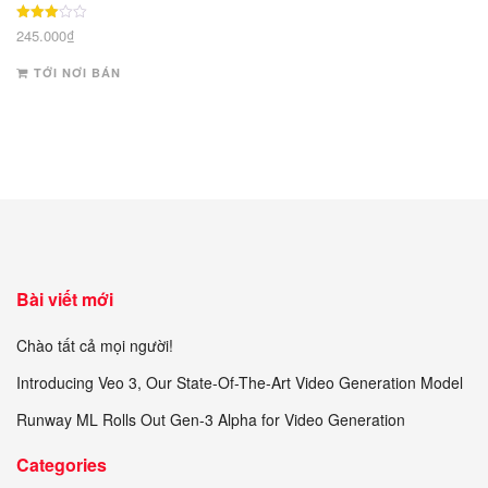
Được
245.000
₫
xếp
hạng
3
TỚI NƠI BÁN
5 sao
Bài viết mới
Chào tất cả mọi người!
Introducing Veo 3, Our State-Of-The-Art Video Generation Model
Runway ML Rolls Out Gen-3 Alpha for Video Generation
Categories