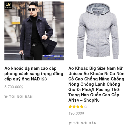
Áo khoác dạ nam cao cấp
Áo Khoác Big Size Nam Nữ
phong cách sang trọng đẳng
Unisex Áo Khoác Nỉ Có Nón
cấp quý ông NAD123
Cổ Cao Chống Nắng Chống
Nóng Chống Lạnh Chống
5.700.000
₫
Gió Đi Phượt Racing Thời
Trang Hàn Quốc Cao Cấp
TỚI NƠI BÁN
AN14 – ShopN6
Được xếp
190.000
₫
hạng
4
5 sao
TỚI NƠI BÁN