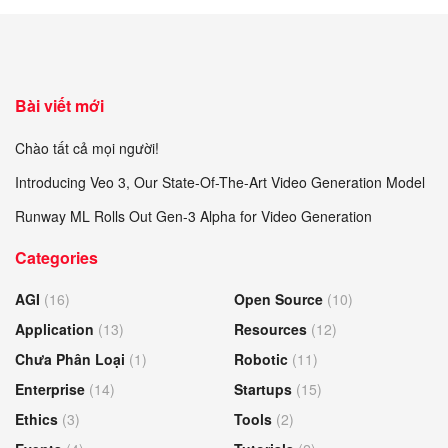
Bài viết mới
Chào tất cả mọi người!
Introducing Veo 3, Our State-Of-The-Art Video Generation Model
Runway ML Rolls Out Gen-3 Alpha for Video Generation
Categories
AGI
(16)
Open Source
(10)
Application
(13)
Resources
(12)
Chưa Phân Loại
(1)
Robotic
(11)
Enterprise
(14)
Startups
(15)
Ethics
(3)
Tools
(2)