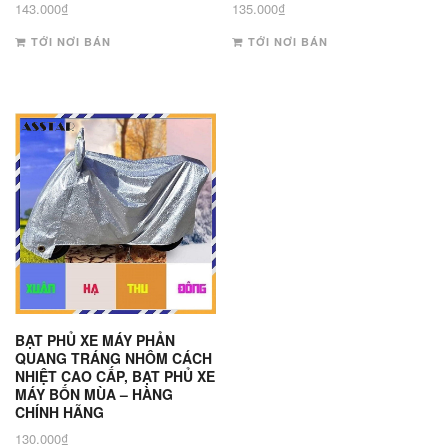
143.000
₫
135.000
₫
TỚI NƠI BÁN
TỚI NƠI BÁN
BẠT PHỦ XE MÁY PHẢN
QUANG TRÁNG NHÔM CÁCH
NHIỆT CAO CẤP, BẠT PHỦ XE
MÁY BỐN MÙA – HÀNG
CHÍNH HÃNG
130.000
₫