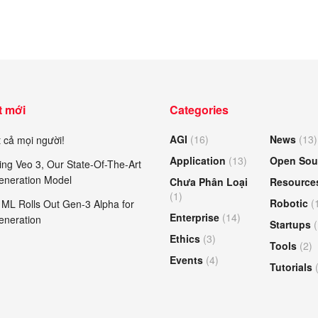
000₫.
là:
677.000₫.
là:
421.000₫.
387.000₫.
t mới
Categories
AGI
(16)
News
(13)
 cả mọi người!
Application
(13)
Open Sou
ing Veo 3, Our State-Of-The-Art
eneration Model
Chưa Phân Loại
Resource
(1)
Robotic
(
ML Rolls Out Gen-3 Alpha for
Enterprise
(14)
eneration
Startups
(
Ethics
(3)
Tools
(2)
Events
(4)
Tutorials
(