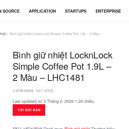
N SOURCE
APPLICATION
STARTUPS
ENTERPRISE
hiệt
Bình giữ nhiệt LocknLock Simple Coffee Pot 1.9L – 2 Màu –
Bình giữ nhiệt LocknLock
Simple Coffee Pot 1.9L –
2 Màu – LHC1481
Giá
Giá
1.078.000
₫
641.000
₫
gốc
hiện
Last updated on 3 Tháng 2, 2026 1:26 chiều
là:
tại
1.078.000₫.
là:
TỚI NƠI BÁN
641.000₫.
SKU:
18D42B48
Danh mục:
Bình giữ nhiệt
Thương hiệu: