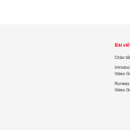
1.084.000₫.
là:
736.
401.000₫.
Bài viế
Chào tất
Introduc
Video G
Runway 
Video G