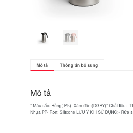
Mô tả
Thông tin bổ sung
Mô tả
* Màu sắc: Hồng( Pik) ,Xám đậm(DGRY)* Chất liệu:- T
Nhựa PP- Ron: Sillicone LƯU Ý KHI SỬ DỤNG:- Rửa s