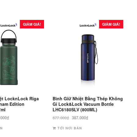
GIẢM GIÁ!
GIẢM GIÁ!
iệt LocknLock Riga
Bình Giữ Nhiệt Bằng Thép Không
tnam Edition
Gỉ Lock&Lock Vacuum Bottle
7ml
LHC6180SLV (800ML)
Giá
Giá
Giá
.000
₫
677.000
₫
387.000
₫
hiện
gốc
hiện
ÁN
TỚI NƠI BÁN
tại
là:
tại