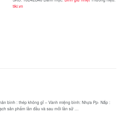
tiki.vn
hân bình : thép không gỉ – Vành miệng bình: Nhựa Pp- Nắp :
ạch sản phẩm lần đầu và sau mỗi lần sử …