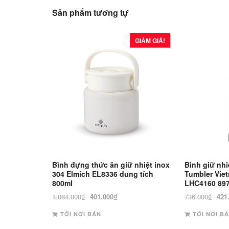
Sản phẩm tương tự
GIẢM GIÁ!
Bình đựng thức ăn giữ nhiệt inox
Bình giữ nh
304 Elmich EL8336 dung tích
Tumbler Vie
800ml
LHC4160 89
Giá
Giá
Giá
1.084.000
₫
401.000
₫
736.000
₫
421
gốc
hiện
gốc
TỚI NƠI BÁN
TỚI NƠI B
là:
tại
là: