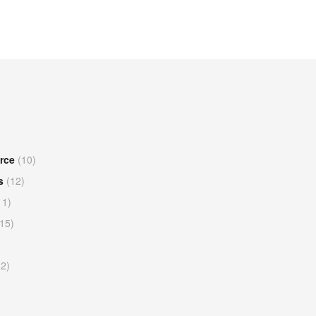
rce
(10)
s
(12)
11)
15)
2)