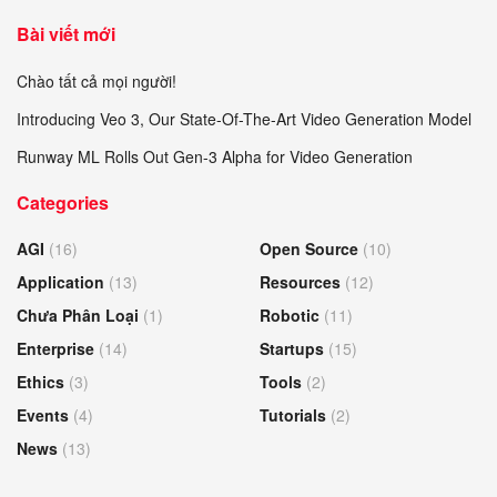
Bài viết mới
Chào tất cả mọi người!
Introducing Veo 3, Our State-Of-The-Art Video Generation Model
Runway ML Rolls Out Gen-3 Alpha for Video Generation
Categories
AGI
(16)
Open Source
(10)
Application
(13)
Resources
(12)
Chưa Phân Loại
(1)
Robotic
(11)
Enterprise
(14)
Startups
(15)
Ethics
(3)
Tools
(2)
Events
(4)
Tutorials
(2)
News
(13)