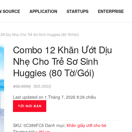
N SOURCE
APPLICATION
STARTUPS
ENTERPRISE
ớt Dịu Nhẹ Cho Trẻ Sơ Sinh Huggies (80 Tờ/Gói)
Combo 12 Khăn Ướt Dịu
Nhẹ Cho Trẻ Sơ Sinh
Huggies (80 Tờ/Gói)
Giá
Giá
492.000
₫
365.000
₫
gốc
hiện
Last updated on 1 Tháng 7, 2026 8:26 chiều
là:
tại
492.000₫.
là:
TỚI NƠI BÁN
365.000₫.
SKU:
0C389FC5
Danh mục:
Khăn giấy ướt cho bé
Thương hiệu:
tiki.vn