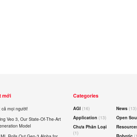
t mới
Categories
AGI
(16)
News
(13)
 cả mọi người!
Application
(13)
Open Sou
ing Veo 3, Our State-Of-The-Art
eneration Model
Chưa Phân Loại
Resource
(1)
Robotic
(
ML Rolls Out Gen-3 Alpha for