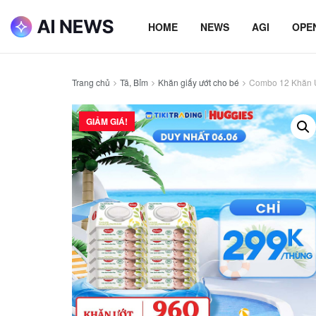
HOME
NEWS
AGI
OPE
Trang chủ
Tã, Bỉm
Khăn giấy ướt cho bé
Combo 12 Khăn Ư
GIẢM GIÁ!