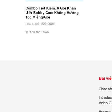
Combo Tiết Kiệm: 6 Gói Khăn
Ướt Bobby Care Không Hương
100 Miếng/Gói
Giá
Giá
284.400
₫
229.000
₫
gốc
hiện
TỚI NƠI BÁN
là:
tại
284.400₫.
là:
229.000₫.
Bài viế
Chào tất
Introduc
Video G
Runway 