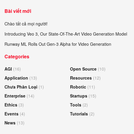
Bài viết mới
Chào tất cả mọi người!
Introducing Veo 3, Our State-Of-The-Art Video Generation Model
Runway ML Rolls Out Gen-3 Alpha for Video Generation
Categories
AGI
(16)
Open Source
(10)
Application
(13)
Resources
(12)
Chưa Phân Loại
(1)
Robotic
(11)
Enterprise
(14)
Startups
(15)
Ethics
(3)
Tools
(2)
Events
(4)
Tutorials
(2)
News
(13)