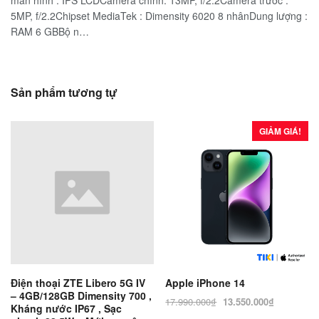
màn hình : IPS LCDCamera chính: 13MP, f/2.2Camera trước :
5MP, f/2.2Chipset MediaTek : Dimensity 6020 8 nhânDung lượng :
RAM 6 GBBộ n…
Sản phẩm tương tự
GIẢM GIÁ!
Điện thoại ZTE Libero 5G IV
Apple iPhone 14
– 4GB/128GB Dimensity 700 ,
Giá
Giá
17.990.000
₫
13.550.000
₫
Kháng nước IP67 , Sạc
gốc
hiện