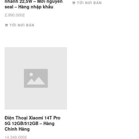
nhanh 22,5W – Mới nguyên
TỚI NƠI BÁN
là:
tại
seal – Hàng nhập khẩu
17.990.000₫.
là:
2.990.000
₫
13.550.000
TỚI NƠI BÁN
Điện Thoại Xiaomi 14T Pro
5G 12GB/512GB – Hàng
Chính Hãng
14.349.000
₫