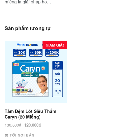
miếng là giải pháp ho…
Sản phẩm tương tự
GIẢM GIÁ!
Tấm Đệm Lót Siêu Thấm
Caryn (20 Miếng)
Giá
Giá
130.600
₫
120.000
₫
gốc
hiện
TỚI NƠI BÁN
là:
tại