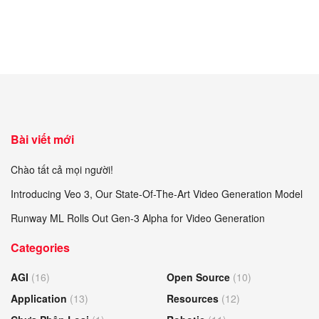
130.600₫.
là:
120.000₫.
Bài viết mới
Chào tất cả mọi người!
Introducing Veo 3, Our State-Of-The-Art Video Generation Model
Runway ML Rolls Out Gen-3 Alpha for Video Generation
Categories
AGI
(16)
Open Source
(10)
Application
(13)
Resources
(12)