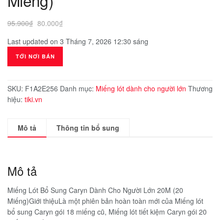
Miếng)
Giá
Giá
95.900
₫
80.000
₫
gốc
hiện
Last updated on 3 Tháng 7, 2026 12:30 sáng
là:
tại
95.900₫.
là:
TỚI NƠI BÁN
80.000₫.
SKU:
F1A2E256
Danh mục:
Miếng lót dành cho người lớn
Thương
hiệu:
tiki.vn
Mô tả
Thông tin bổ sung
Mô tả
Miếng Lót Bổ Sung Caryn Dành Cho Người Lớn 20M (20
Miếng)Giới thiệuLà một phiên bản hoàn toàn mới của Miếng lót
bổ sung Caryn gói 18 miếng cũ, Miếng lót tiết kiệm Caryn gói 20