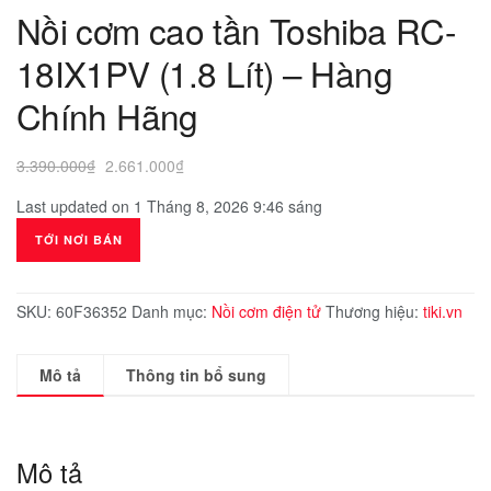
Nồi cơm cao tần Toshiba RC-
18IX1PV (1.8 Lít) – Hàng
Chính Hãng
Giá
Giá
3.390.000
₫
2.661.000
₫
gốc
hiện
Last updated on 1 Tháng 8, 2026 9:46 sáng
là:
tại
3.390.000₫.
là:
TỚI NƠI BÁN
2.661.000₫.
SKU:
60F36352
Danh mục:
Nồi cơm điện tử
Thương hiệu:
tiki.vn
Mô tả
Thông tin bổ sung
Mô tả