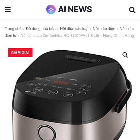
Trang chủ
Đồ dùng nhà bếp
Nồi điện các loại
Nồi cơm điện
Nồi cơm
điện tử
Nồi cơm cao tần Toshiba RC-18IX1PV (1.8 Lít) – Hàng Chính Hãng
GIẢM GIÁ!