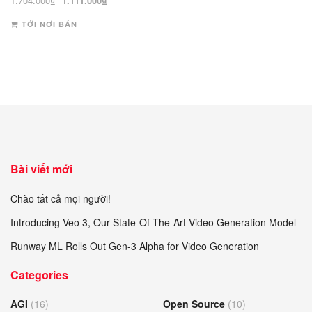
1.704.000
₫
1.111.000
₫
gốc
hiện
TỚI NƠI BÁN
là:
tại
1.704.000₫.
là:
1.111.000₫.
Bài viết mới
Chào tất cả mọi người!
Introducing Veo 3, Our State-Of-The-Art Video Generation Model
Runway ML Rolls Out Gen-3 Alpha for Video Generation
Categories
AGI
(16)
Open Source
(10)