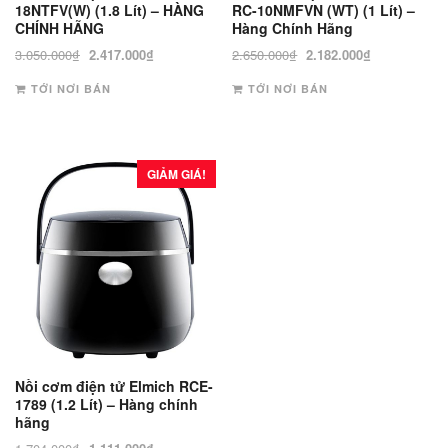
18NTFV(W) (1.8 Lít) – HÀNG
RC-10NMFVN (WT) (1 Lít) –
CHÍNH HÃNG
Hàng Chính Hãng
Giá
Giá
Giá
Giá
3.050.000
₫
2.417.000
₫
2.650.000
₫
2.182.000
₫
gốc
hiện
gốc
hiện
TỚI NƠI BÁN
TỚI NƠI BÁN
là:
tại
là:
tại
3.050.000₫.
là:
2.650.000₫.
là:
2.417.000₫.
2.182.000₫.
GIẢM GIÁ!
Nồi cơm điện tử Elmich RCE-
1789 (1.2 Lít) – Hàng chính
hãng
Giá
Giá