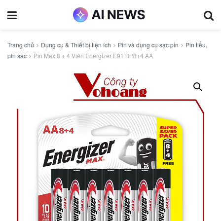
Trang chủ
Dụng cụ & Thiết bị tiện ích
Pin và dụng cụ sạc pin
Pin tiểu,
pin sạc
Pin Max 8 + 4 Viên Energizer E91 BP8+4 AA