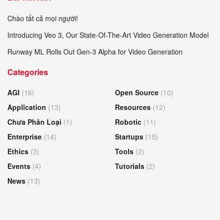
Chào tất cả mọi người!
Introducing Veo 3, Our State-Of-The-Art Video Generation Model
Runway ML Rolls Out Gen-3 Alpha for Video Generation
Categories
AGI
(16)
Open Source
(10)
Application
(13)
Resources
(12)
Chưa Phân Loại
(1)
Robotic
(11)
Enterprise
(14)
Startups
(15)
Ethics
(3)
Tools
(2)
Events
(4)
Tutorials
(2)
News
(13)