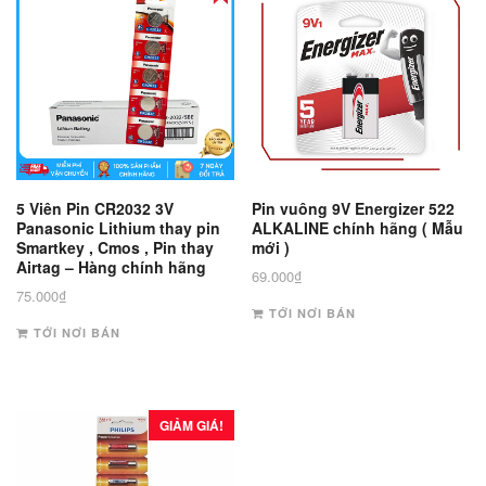
5 Viên Pin CR2032 3V
Pin vuông 9V Energizer 522
Panasonic Lithium thay pin
ALKALINE chính hãng ( Mẫu
Smartkey , Cmos , Pin thay
mới )
Airtag – Hàng chính hãng
69.000
₫
75.000
₫
TỚI NƠI BÁN
TỚI NƠI BÁN
GIẢM GIÁ!