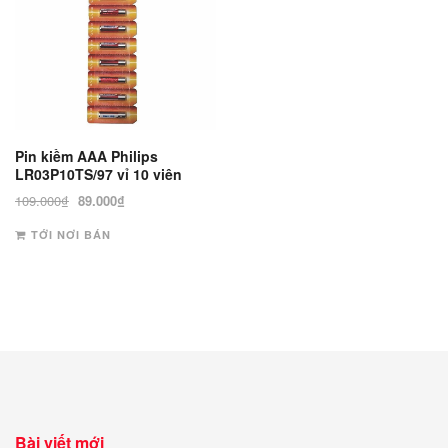
Pin kiềm AAA Philips
LR03P10TS/97 vỉ 10 viên
Giá
Giá
109.000
₫
89.000
₫
gốc
hiện
TỚI NƠI BÁN
là:
tại
109.000₫.
là:
89.000₫.
Bài viết mới