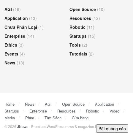
AGI
(16)
Open Source
(10)
Application
(13)
Resources
(12)
Chưa Phân Loại
(1)
Robotic
(11)
Enterprise
(14)
Startups
(15)
Ethics
(3)
Tools
(2)
Events
(4)
Tutorials
(2)
News
(13)
Home
News
AGI
Open Source
Application
Startups
Enterprise
Resources
Robotic
Video
Media
Phim
Tìm Sách
Cửa hàng
© 2026
JNews
- Premium WordPress news & magazine theme by
Jegtheme
.
Bật quảng cáo