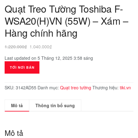
Quạt Treo Tường Toshiba F-
WSA20(H)VN (55W) – Xám –
Hàng chính hãng
Giá
Giá
1.220.000
₫
1.040.000
₫
gốc
hiện
Last updated on 5 Tháng 12, 2025 3:58 sáng
là:
tại
1.220.000₫.
là:
TỚI NƠI BÁN
1.040.000₫.
SKU:
3142AD55
Danh mục:
Quạt treo tường
Thương hiệu:
tiki.vn
Mô tả
Thông tin bổ sung
Mô tả