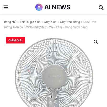
Trang chủ
Thiết bị gia đình
Quạt điện
Quạt treo tường
Quạt Treo
Tường Toshiba F-WSA20(H)VN (55W) – Xám – Hàng chính hãng
GIẢM GIÁ!