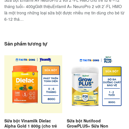
Sữa bột Enfamil A+ NeuroPro 2 với 2’-FL HMO cho trẻ từ 6 –12
tháng tuổi– 400gGiới thiệuEnfamil A+ NeuroPro 2 với 2’-FL HMO
là một trong những loại sữa bột được nhiều mẹ tin dùng cho bé từ
6-12 thá…
Sản phẩm tương tự
Sữa bột Vinamilk Dielac
Sữa bột Nutifood
Alpha Gold 1 800g (cho trẻ
GrowPLUS+ Sữa Non