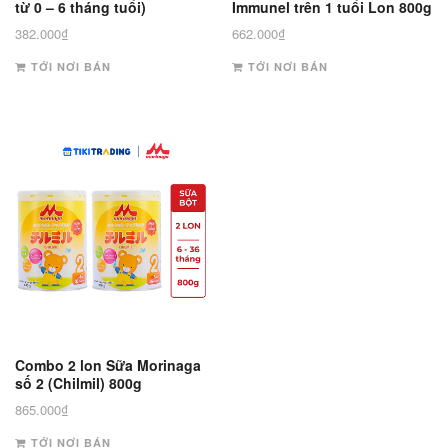
từ 0 – 6 tháng tuổi)
Immunel trên 1 tuổi Lon 800g
382.000
₫
662.000
₫
TỚI NƠI BÁN
TỚI NƠI BÁN
Combo 2 lon Sữa Morinaga
số 2 (Chilmil) 800g
865.000
₫
TỚI NƠI BÁN