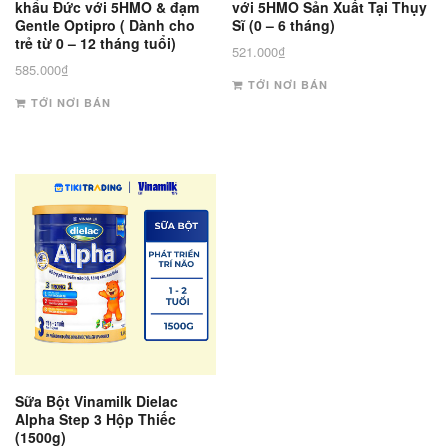
khẩu Đức với 5HMO & đạm
với 5HMO Sản Xuất Tại Thụy
Gentle Optipro ( Dành cho
Sĩ (0 – 6 tháng)
trẻ từ 0 – 12 tháng tuổi)
521.000
₫
585.000
₫
TỚI NƠI BÁN
TỚI NƠI BÁN
Sữa Bột Vinamilk Dielac
Alpha Step 3 Hộp Thiếc
(1500g)