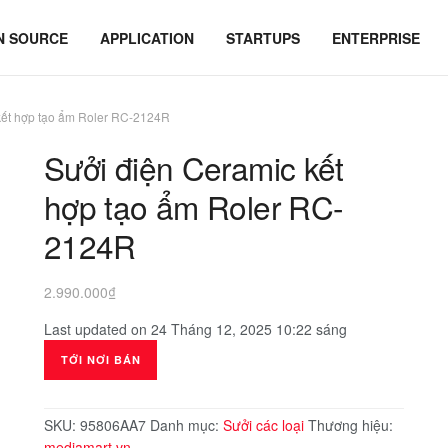
N SOURCE
APPLICATION
STARTUPS
ENTERPRISE
kết hợp tạo ẩm Roler RC-2124R
Sưởi điện Ceramic kết
hợp tạo ẩm Roler RC-
2124R
2.990.000
₫
Last updated on 24 Tháng 12, 2025 10:22 sáng
TỚI NƠI BÁN
SKU:
95806AA7
Danh mục:
Sưởi các loại
Thương hiệu:
mediamart.vn