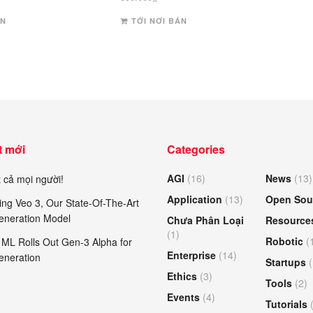
ÁN
TỚI NƠI BÁN
t mới
Categories
AGI
(16)
News
(13)
 cả mọi người!
Application
(13)
Open Sou
ing Veo 3, Our State-Of-The-Art
eneration Model
Chưa Phân Loại
Resource
(1)
Robotic
(
ML Rolls Out Gen-3 Alpha for
Enterprise
(14)
eneration
Startups
(
Ethics
(3)
Tools
(2)
Events
(4)
Tutorials
(