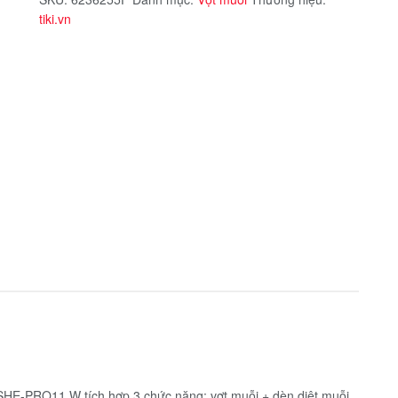
tiki.vn
SHE-PRO11.W tích hợp 3 chức năng: vợt muỗi + dèn diệt muỗi