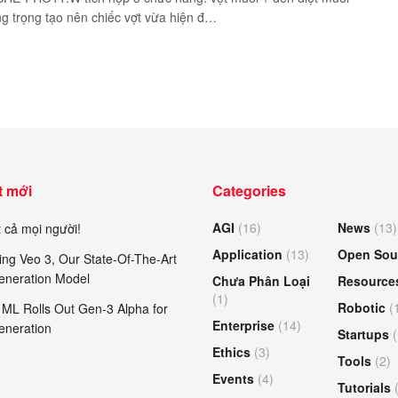
g trọng tạo nên chiếc vợt vừa hiện đ…
t mới
Categories
AGI
(16)
News
(13)
 cả mọi người!
Application
(13)
Open Sou
ing Veo 3, Our State-Of-The-Art
eneration Model
Chưa Phân Loại
Resource
(1)
Robotic
(
ML Rolls Out Gen-3 Alpha for
Enterprise
(14)
eneration
Startups
(
Ethics
(3)
Tools
(2)
Events
(4)
Tutorials
(