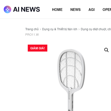
HOME
NEWS
AGI
OPE
Trang chủ
Dụng cụ & Thiết bị tiện ích
Dụng cụ diệt chuột, cô
PRO11.W
GIẢM GIÁ!