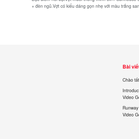
+ đèn ngủ.Vợt có kiểu dáng gọn nhẹ với màu trắng san
Bài viế
Chào tất
Introduc
Video G
Runway 
Video G