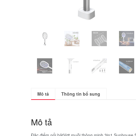
Mô tả
Thông tin bổ sung
Mô tả
Đặc điểm nổi bậtVợt muỗi thông minh 3in1 Sunhouse 