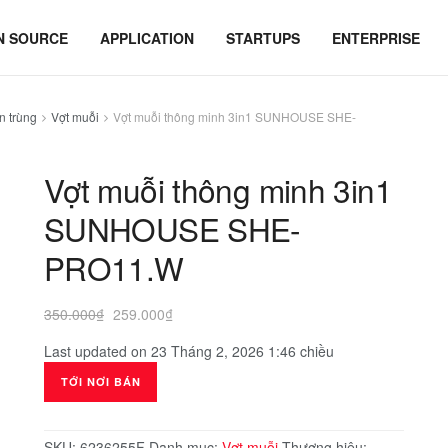
N SOURCE
APPLICATION
STARTUPS
ENTERPRISE
n trùng
Vợt muỗi
Vợt muỗi thông minh 3in1 SUNHOUSE SHE-
Vợt muỗi thông minh 3in1
SUNHOUSE SHE-
PRO11.W
Giá
Giá
350.000
₫
259.000
₫
gốc
hiện
Last updated on 23 Tháng 2, 2026 1:46 chiều
là:
tại
350.000₫.
là:
TỚI NƠI BÁN
259.000₫.
SKU:
6236255F
Danh mục:
Vợt muỗi
Thương hiệu: